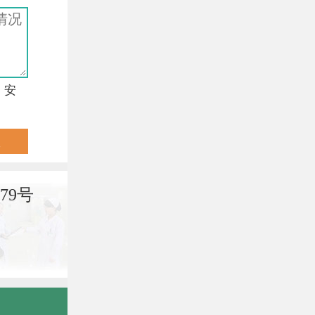
，安
79号