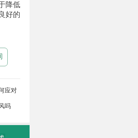
于降低
良好的
询
何应对
风吗