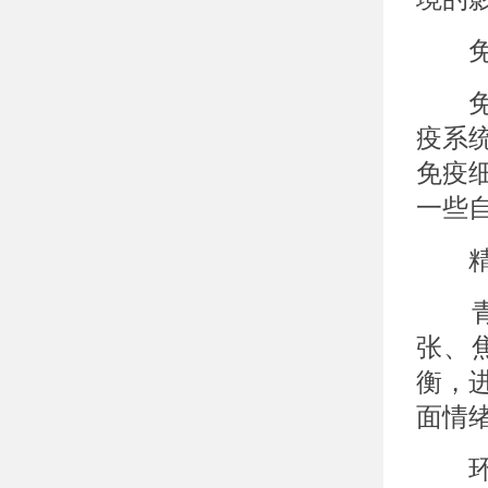
免疫
免疫
疫系
免疫
一些
精神
青少
张、
衡，
面情
环境