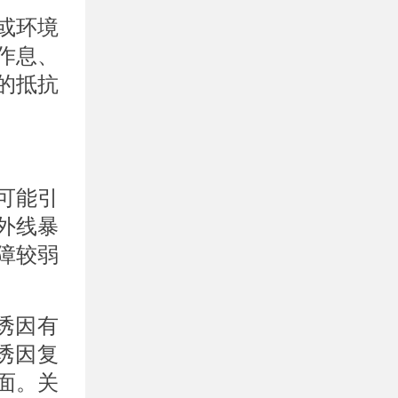
或环境
作息、
的抵抗
可能引
外线暴
障较弱
诱因有
诱因复
面。关