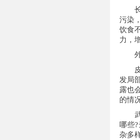
长期
污染
饮食
力，
外
皮肤
发局
露也
的情
武汉
哪些
杂多