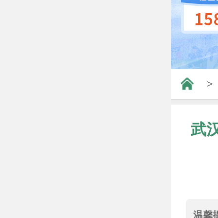
>
武
温馨