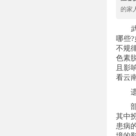
的家
武
哪些
不规
色素
且影
看云
遗
部
其中
患病
境的