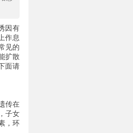
诱因有
上作息
常见的
能扩散
下面请
遗传在
，子女
素，环