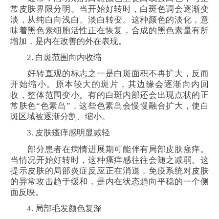
常皮肤界限分明。当开始好转时，白斑色调会逐渐变
淡，从纯白向浅白、淡白转变。这种颜色的淡化，意
味着黑色素细胞活性正在恢复，合成的黑色素量有所
增加，是内在改善的外在表现。
2. 白斑范围向内收缩
好转直观的标志之一是白斑面积不再扩大，反而
开始缩小。原本较大的斑片，其边缘会逐渐向内回
收，整体范围变小。有的白斑内部还会出现点状的正
常肤色“色素岛”，这些色素岛会慢慢融合扩大，使白
斑区域被逐渐分割、缩小。
3. 皮肤瘙痒感明显减轻
部分患者在病情进展期可能伴有局部皮肤瘙痒。
当情况开始好转时，这种瘙痒感往往会随之减弱。这
提示皮肤的局部炎症反应正在消退，免疫系统对皮肤
的异常攻击趋于缓和，是内在状态趋向平稳的一个侧
面反映。
4. 局部毛发颜色复深