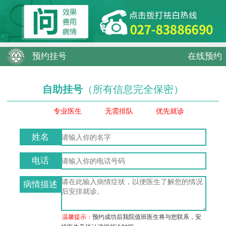
预约挂号
在线预约
自助挂号
（所有信息完全保密）
专业医生
无需排队
优先就诊
姓名
电话
病情描述
温馨提示：
预约成功后我院值班医生将与您联系，安