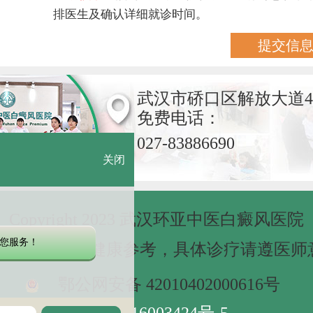
排医生及确认详细就诊时间。
武汉市硚口区解放大道4
免费电话：
027-83886690
关闭
Copyright 2023 武汉环亚中医白癜风医院
您服务！
网站信息仅做健康参考，具体诊疗请遵医师
鄂公网安备 42010402000616号
鄂ICP备16003424号-5