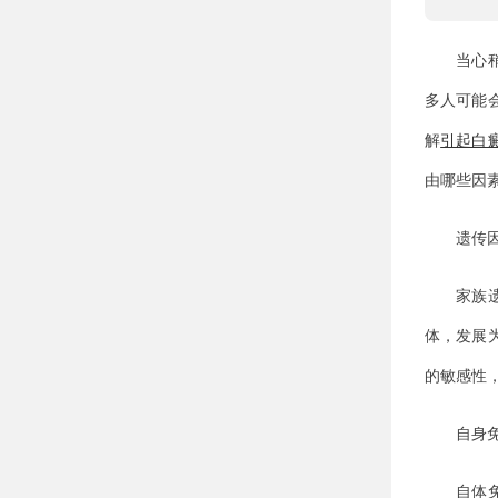
当心稍
多人可能
解
引起白
由哪些因
遗传因
家族遗传
体，发展
的敏感性
自身免
自体免疫