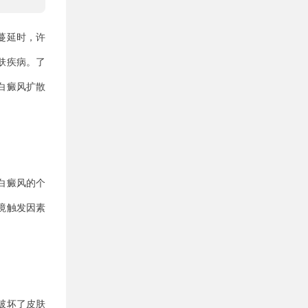
蔓延时，许
肤疾病。了
白癜风扩散
白癜风的个
境触发因素
破坏了皮肤