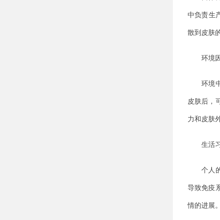
中负责生
散到皮肤
环境因
环境中的
皮肤后，
力和皮肤
生活习
个人的生
导致免疫
情的进展