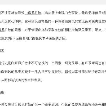
不注意就会导致
白癜风扩散
。当皮肤上出现白色斑块，无痛无痒但日渐
会为之忧心忡忡。这种情况通常指向一种叫做白癜风的常见色素脱失性皮
癜风
扩散的因素，对于管理疾病和采取有效的预防措施至关重要。那么，
素造成的?下面请看
湖北白癜风专科医院
的介绍。
素
史是白癜风扩散中不可忽视的一个因素。研究显示，有直系亲属患有
为白癜风的几率相较于一般人群有明显提升。遗传因素可能影响个体对环
，从而影响该病的发生和发展。
疫
反应是白癜风扩散的另一个重要原因。个体的免疫系统错误地攻击和