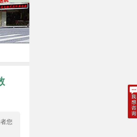
散
或者您