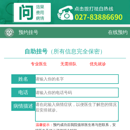
预约挂号
在线预约
自助挂号
（所有信息完全保密）
专业医生
无需排队
优先就诊
姓名
电话
病情描述
温馨提示：
预约成功后我院值班医生将与您联系，安