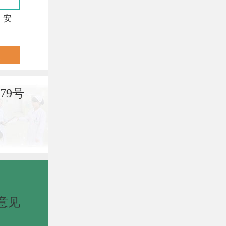
，安
79号
意见