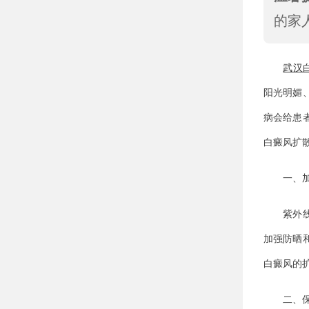
的家
武汉
阳光明媚
病会给患
白癜风扩
一、加
紫外线是
加强防晒
白癜风的
二、保