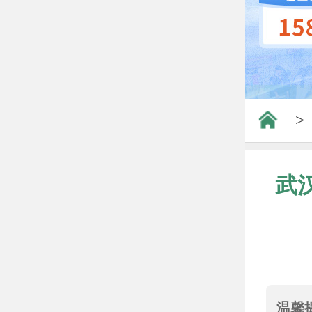
>
武
温馨