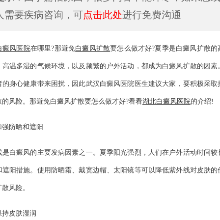
人需要疾病咨询，可
点击此处
进行免费沟通
白癜风医院
在哪里?那避免
白癜风扩散
要怎么做才好?夏季是白癜风扩散的
、高温多湿的气候环境，以及频繁的户外活动，都成为白癜风扩散的因素
者的身心健康带来困扰，因此武汉白癜风医院医生建议大家，要积极采取
散的风险。那避免白癜风扩散要怎么做才好?看看
湖北白癜风医院
的介绍!
强防晒和遮阳
白癜风的主要发病因素之一。夏季阳光强烈，人们在户外活动时间较
和遮阳措施。使用防晒霜、戴宽边帽、太阳镜等可以降低紫外线对皮肤的
扩散风险。
持皮肤湿润