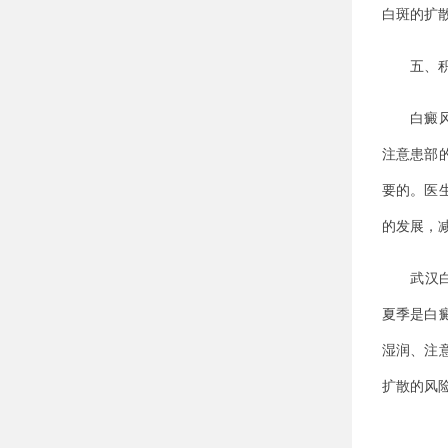
白斑的扩
五、积
白癜风是
注意患部
要的。医
的发展，
武汉白癜
夏季是白
湿润、注
扩散的风