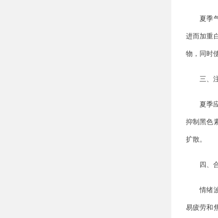
夏季气温
进而加重
物，同时
三、注
夏季应注
抑制黑色
扩散。
四、合
情绪波动
易疲劳和