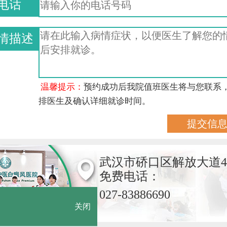
电话
情描述
温馨提示：
预约成功后我院值班医生将与您联系
排医生及确认详细就诊时间。
武汉市硚口区解放大道4
免费电话：
027-83886690
关闭