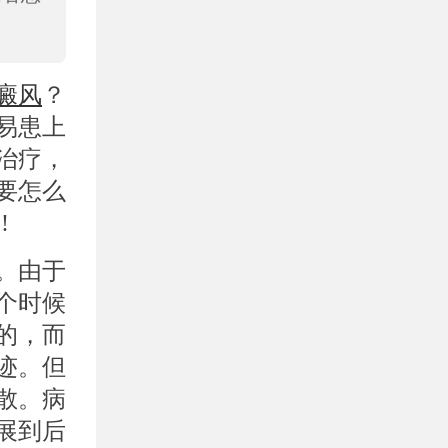
癜风
？
易患上
治疗，
要怎么
!
。由于
个时候
的，而
迹。但
散。病
展到后