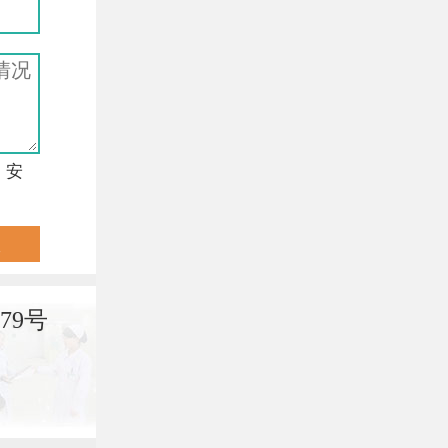
，安
79号