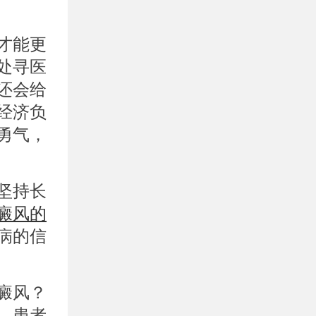
才能更
处寻医
还会给
经济负
勇气，
坚持长
癜风的
病的信
癜风？
，患者