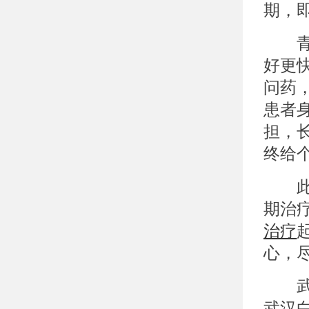
期，
青少
好更
问药
患者
担，
终给
此外
期治
治疗
心，
武汉
武汉