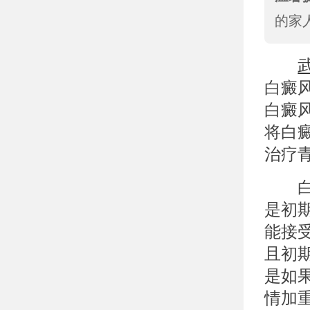
的家
白癜
白癜
将白
治疗
白癜
是初
能接
且初
是如
情加