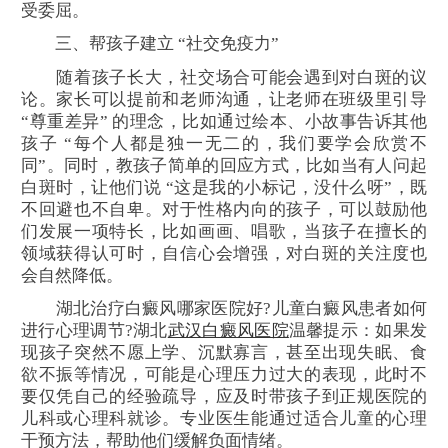
受委屈。
三、帮孩子建立 “社交免疫力”
随着孩子长大，社交场合可能会遇到对白斑的议
论。家长可以提前和老师沟通，让老师在班级里引导
“尊重差异” 的理念，比如通过绘本、小故事告诉其他
孩子 “每个人都是独一无二的，我们要学会欣赏不
同”。同时，教孩子简单的回应方式，比如当有人问起
白斑时，让他们说 “这是我的小标记，没什么呀”，既
不回避也不自卑。对于性格内向的孩子，可以鼓励他
们发展一项特长，比如画画、唱歌，当孩子在擅长的
领域获得认可时，自信心会增强，对白斑的关注度也
会自然降低。
湖北治疗白癜风哪家医院好?儿童白癜风患者如何
进行心理调节?湖北
武汉白癜风医院
温馨提示：如果发
现孩子突然不愿上学、沉默寡言，甚至出现失眠、食
欲不振等情况，可能是心理压力过大的表现，此时不
要仅凭自己的经验疏导，应及时带孩子到正规医院的
儿科或心理科就诊。专业医生能通过适合儿童的心理
干预方法，帮助他们缓解负面情绪。