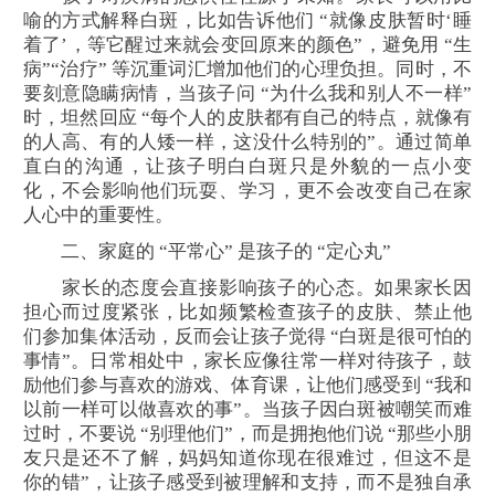
喻的方式解释白斑，比如告诉他们 “就像皮肤暂时‘睡
着了’，等它醒过来就会变回原来的颜色”，避免用 “生
病”“治疗” 等沉重词汇增加他们的心理负担。同时，不
要刻意隐瞒病情，当孩子问 “为什么我和别人不一样”
时，坦然回应 “每个人的皮肤都有自己的特点，就像有
的人高、有的人矮一样，这没什么特别的”。通过简单
直白的沟通，让孩子明白白斑只是外貌的一点小变
化，不会影响他们玩耍、学习，更不会改变自己在家
人心中的重要性。
二、家庭的 “平常心” 是孩子的 “定心丸”
家长的态度会直接影响孩子的心态。如果家长因
担心而过度紧张，比如频繁检查孩子的皮肤、禁止他
们参加集体活动，反而会让孩子觉得 “白斑是很可怕的
事情”。日常相处中，家长应像往常一样对待孩子，鼓
励他们参与喜欢的游戏、体育课，让他们感受到 “我和
以前一样可以做喜欢的事”。当孩子因白斑被嘲笑而难
过时，不要说 “别理他们”，而是拥抱他们说 “那些小朋
友只是还不了解，妈妈知道你现在很难过，但这不是
你的错”，让孩子感受到被理解和支持，而不是独自承