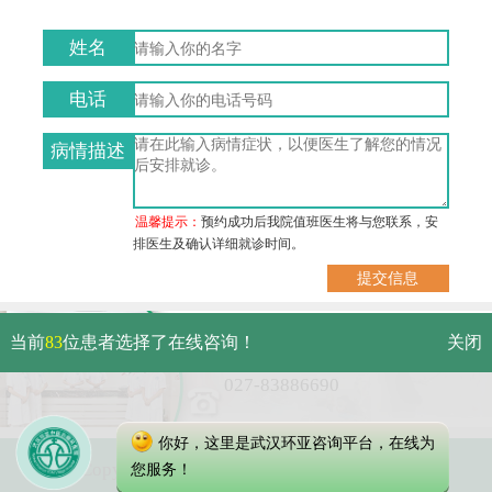
姓名
电话
病情描述
温馨提示：
预约成功后我院值班医生将与您联系，安
排医生及确认详细就诊时间。
武汉市硚口区解放大道479号
当前
83
位患者选择了在线咨询！
关闭
免费电话：
027-83886690
你好，这里是武汉环亚咨询平台，在线为
Copyright 2023 武汉环亚中医白癜风医院
您服务！