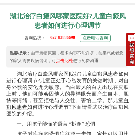
湖北治疗白癜风哪家医院好?儿童白癜风
患者如何进行心理调节
027-83886690
咨询热线：
点击电话咨询
温馨提示：
由于篇幅原因，很多内容不能详尽，如果您或者您
的家人需要疾病咨询，可
点击此处
进行免费沟通
湖北
治疗白癜风
哪家医院好?
儿童白癜风
患者如何
进行心理调节?儿童正处于心智发育的关键时期，对自
身外貌的变化尤为敏感。当白癜风的白斑出现在皮肤
上时，他们可能会因他人的异样眼光而产生自卑、胆
怯等情绪，甚至拒绝与人交往、害怕上学。那儿童
白
癜风患者
如何进行心理调节?下面请看武汉治疗白癜风
医院的介绍。
一、用孩子能懂的语言 “拆穿” 恐惧
孩子对疾病的恐惧往往源于未知。家长可以用比