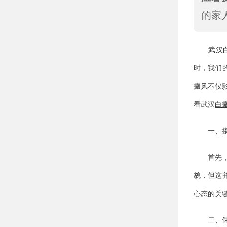
的家
武汉
时，我们
癜风不仅
看武汉
白
一、接
首先，白
貌，但这
心态的关
二、保