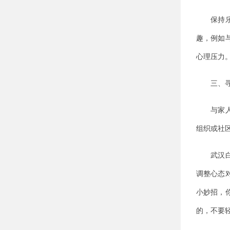
保持乐观
趣，例如
心理压力
三、寻求
与家人和
组织或社
武汉白斑
调整心态
小妙招，
的，不要