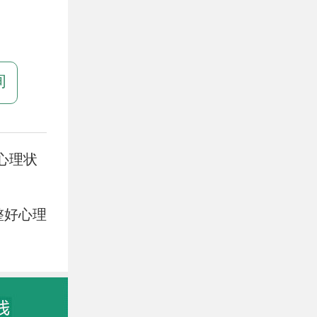
询
心理状
整好心理