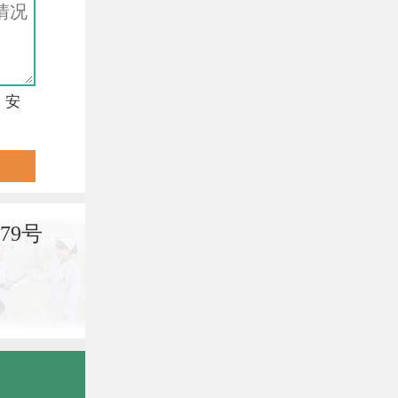
，安
79号