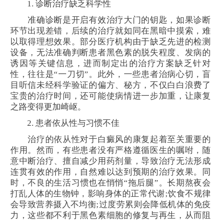
1. 诊断治疗缺乏科学性
准确诊断是开启有效治疗大门的钥匙，如果诊断
环节出现差错，后续的治疗就如同在黑暗中摸索，难
以取得理想效果。部分医疗机构由于缺乏先进的检测
设备，无法准确判断患者黑色素的脱失程度、发病的
诱因等关键信息，进而制定出的治疗方案缺乏针对
性，往往是“一刀切”。此外，一些患者治病心切，盲
目听信未经科学验证的偏方、秘方，不仅白白浪费了
宝贵的治疗时间，还可能使病情进一步加重，让康复
之路变得更加崎岖。
2. 患者依从性与习惯不佳
治疗的依从性对于白癜风的康复起着至关重要的
作用。然而，有些患者没有严格遵循医生的嘱咐，随
意中断治疗、擅自减少用药剂量，导致治疗无法形成
连贯有效的作用，自然难以达到预期的治疗效果。同
时，不良的生活习惯也在悄悄“拖后腿”。长期熬夜会
打乱人体的生物钟，影响身体的正常代谢;饮食不规律
会导致营养摄入不均衡;过度劳累则会降低机体的免疫
力，这些都不利于黑色素细胞的修复与再生，从而阻