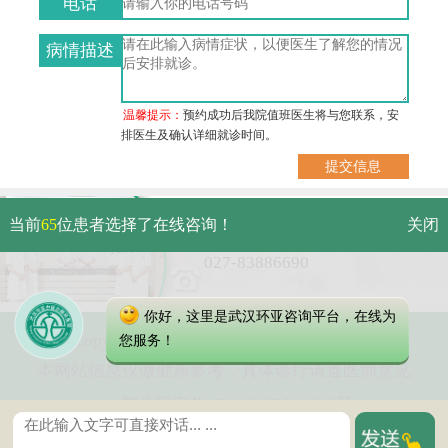
电话
病情描述
温馨提示：
预约成功后我院值班医生将与您联系，安
排医生及确认详细就诊时间。
武汉市硚口区解放大道479号
当前
65
位患者选择了在线咨询！
关闭
免费电话：
027-83886690
你好，这里是武汉环亚咨询平台，在线为
Copyright 2023 武汉环亚中医白癜风医院
您服务！
本网站信息仅做健康参考，具体诊疗请遵医师意见
鄂公网安备 42010402000616号
鄂ICP备16003424号-5