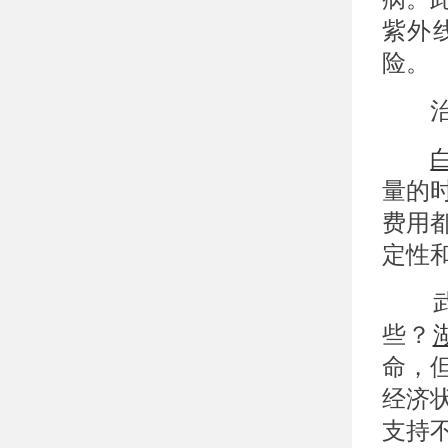
紫外
险。
治疗
量的
费用
定性
武汉
些？
命，
经济
支持