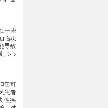
在一些
面临职
能导致
剧其心
但它可
风患者
疫性疾
护，对