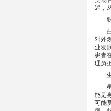
避，
职业
白癜
对外
业发
患者
理负
生理
虽然
能是
可能
病。