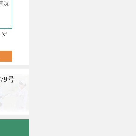
，安
79号