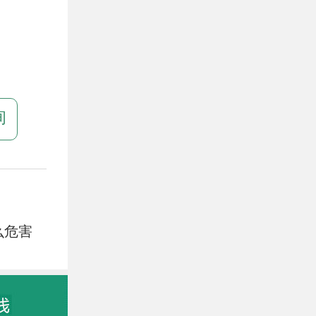
。
询
么危害