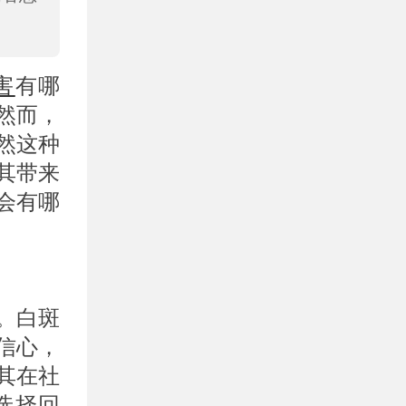
害
有哪
然而，
然这种
其带来
会有哪
。白斑
信心，
其在社
选择回