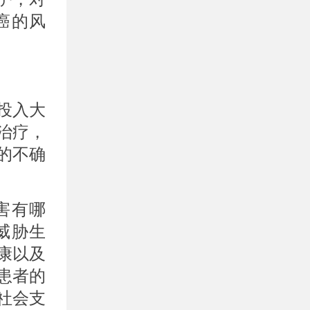
癌的风
投入大
治疗，
的不确
。
害有哪
威胁生
康以及
患者的
社会支