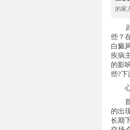
的家
武汉
些？
白癜
疾病
的影
些?下
心理
首先
的出
长期
交场