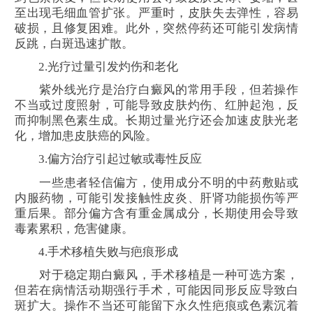
至出现毛细血管扩张。严重时，皮肤失去弹性，容易
破损，且修复困难。此外，突然停药还可能引发病情
反跳，白斑迅速扩散。
2.光疗过量引发灼伤和老化
紫外线光疗是治疗白癜风的常用手段，但若操作
不当或过度照射，可能导致皮肤灼伤、红肿起泡，反
而抑制黑色素生成。长期过量光疗还会加速皮肤光老
化，增加患皮肤癌的风险。
3.偏方治疗引起过敏或毒性反应
一些患者轻信偏方，使用成分不明的中药敷贴或
内服药物，可能引发接触性皮炎、肝肾功能损伤等严
重后果。部分偏方含有重金属成分，长期使用会导致
毒素累积，危害健康。
4.手术移植失败与疤痕形成
对于稳定期白癜风，手术移植是一种可选方案，
但若在病情活动期强行手术，可能因同形反应导致白
斑扩大。操作不当还可能留下永久性疤痕或色素沉着