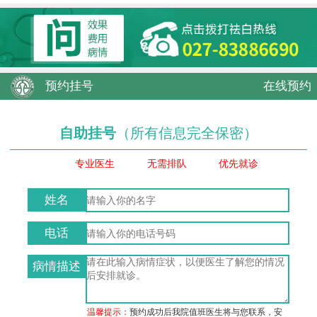
预约挂号
在线预约
自助挂号
（所有信息完全保密）
专业医生
无需排队
优先就诊
姓名
电话
病情描述
温馨提示：
预约成功后我院值班医生将与您联系，安